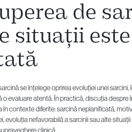
ruperea de sa
ce situații este
tată
arcină se înțelege oprirea evoluției unei sarcini, 
 o evaluare atentă. În practică, discuția despre 
în contexte diferite: sarcină neplanificată, mot
, evoluția nefavorabilă a sarcinii sau alte situați
supraveghere clinică.