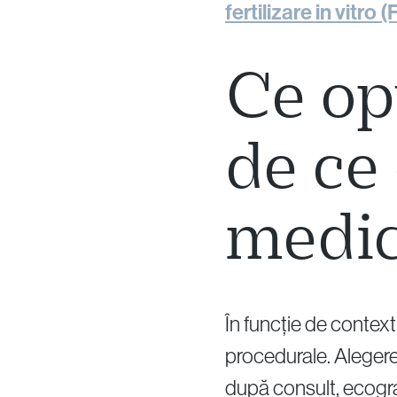
fertilizare in vitro (
Ce opț
de ce
medic
În funcție de context
procedurale. Alegere
după consult, ecogra