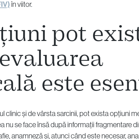
FIV)
în viitor.
iuni pot exis
 evaluarea
ală este esen
ul clinic și de vârsta sarcinii, pot exista opțiu
a nu se face însă după informații fragmentare din
fie, anamneză și, atunci când este necesar, ana