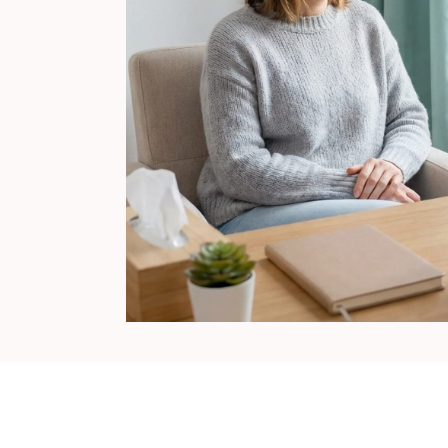
Proceduri
Chirurgicale de
Fertilitate
Laparoscopie
Îndepărtarea Fibromului
Uterin
Îndepărtarea Chisturilor
Ovariene
Repermeabilizarea
Trompelor Uterine
Tratamentul Endometriozei