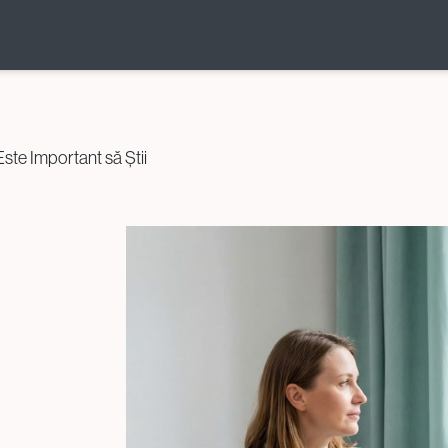
Donare și
Prezervarea
ste Important să Știi
Fertilității
Donarea de Ovocite
Donarea de Spermă
Crioconservare (Ovocite /
Spermă / Embrioni / Țesut
Ovarian)
Conservarea Fertilității
pentru Pacienții Oncologici
(Oncofertilitate)