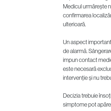
Medicul urmărește nu 
confirmarea localizăr
ulterioară.
Un aspect important 
de alarmă. Sângerare
impun contact medica
este necesară exclude
intervenție și nu tre
Decizia trebuie însoț
simptome pot apărea 