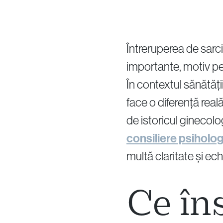
Întreruperea de sarci
importante, motiv pen
În contextul sănătății
face o diferență real
de istoricul ginecolo
consiliere psiholo
multă claritate și echi
Ce î