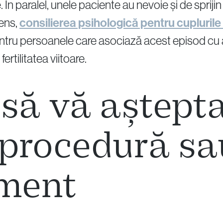
 În paralel, unele paciente au nevoie și de spriji
sens,
consilierea psihologică pentru cuplurile
pentru persoanele care asociază acest episod cu 
rtilitatea viitoare.
 să vă aștepta
procedură sa
ment