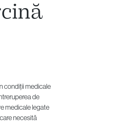
rcină
în condiții medicale
întreruperea de
ive medicale legate
i care necesită