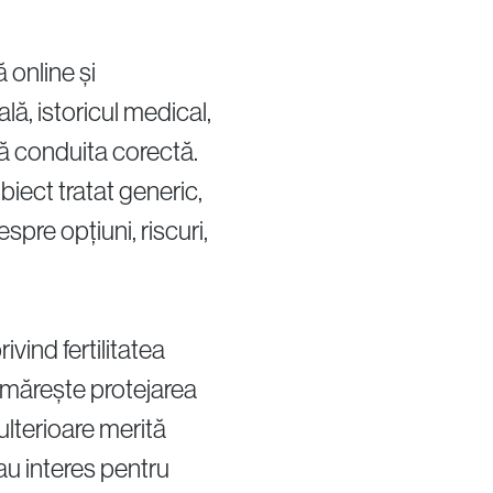
 online și
ă, istoricul medical,
ază conduita corectă.
biect tratat generic,
spre opțiuni, riscuri,
ivind fertilitatea
urmărește protejarea
ulterioare merită
au interes pentru