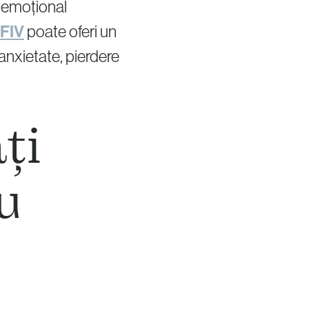
n emoțional
 FIV
poate oferi un
anxietate, pierdere
ți
u