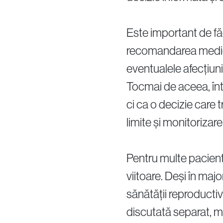
Este important de făc
recomandarea medical
eventualele afecțiuni
Tocmai de aceea, într
ci ca o decizie care t
limite și monitorizare
Pentru multe paciente,
viitoare. Deși în maj
sănătății reproductiv
discutată separat, m