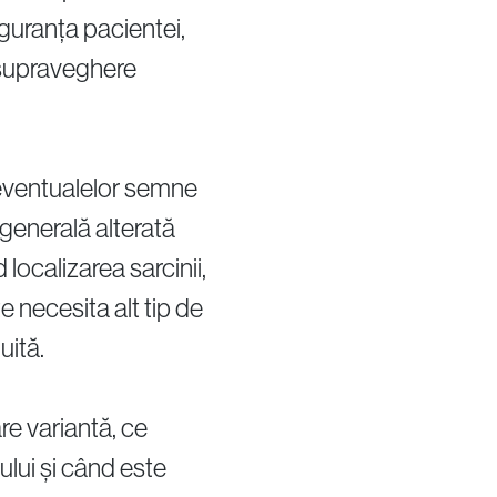
iguranța pacientei,
e supraveghere
 eventualelor semne
generală alterată
ocalizarea sarcinii,
e necesita alt tip de
uită.
re variantă, ce
lui și când este