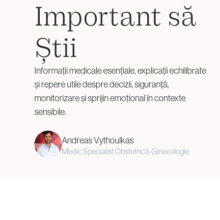
Important să
Testare Genetică și
Știi
Embriologie
Informații medicale esențiale, explicații echilibrate
Screening pentru Aneuploidii
și repere utile despre decizii, siguranță,
(PGT-A)
monitorizare și sprijin emoțional în contexte
Rearanjamente Structurale
sensibile.
(PGT-SR)
Tulburări Monogenice (PGT-
Andreas Vythoulkas
M)
Medic Specialist Obstetrică-Ginecologie
Biopsia Embrionară
Consiliere Genetică