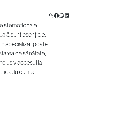
le și emoționale
Politica de confidențialitate
Politica cookie
uală sunt esențiale.
ijin specializat poate
 starea de sănătate,
nclusiv accesul la
perioadă cu mai