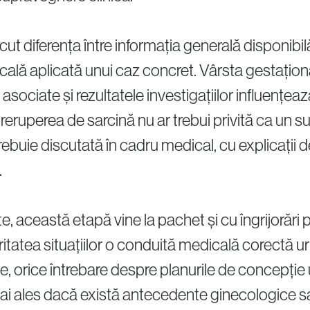
ut diferența între informația generală disponibilă
ă aplicată unui caz concret. Vârsta gestațional
 asociate și rezultatele investigațiilor influențe
eruperea de sarcină nu ar trebui privită ca un su
rebuie discutată în cadru medical, cu explicații de
.
 această etapă vine la pachet și cu îngrijorări pr
oritatea situațiilor o conduită medicală corectă 
e, orice întrebare despre planurile de concepție 
ai ales dacă există antecedente ginecologice s