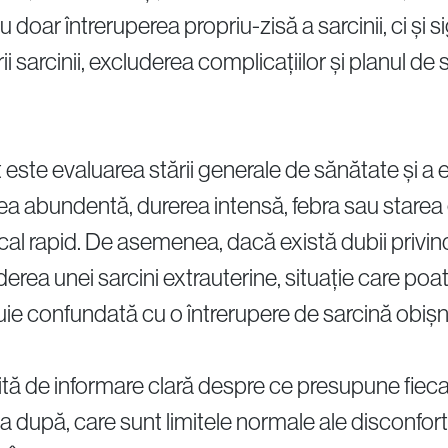
doar întreruperea propriu-zisă a sarcinii, ci și s
ii sarcinii, excluderea complicațiilor și planul d
este evaluarea stării generale de sănătate și a
a abundentă, durerea intensă, febra sau starea 
l rapid. De asemenea, dacă există dubii privind l
rea unei sarcini extrauterine, situație care poat
buie confundată cu o întrerupere de sarcină obișn
ită de informare clară despre ce presupune fieca
după, care sunt limitele normale ale disconfortu