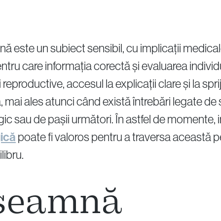
nă este un subiect sensibil, cu implicații medica
tru care informația corectă și evaluarea individ
 reproductive, accesul la explicații clare și la spr
ă, mai ales atunci când există întrebări legate de
gic sau de pașii următori. În astfel de momente, i
gică
poate fi valoros pentru a traversa această 
libru.
nseamnă