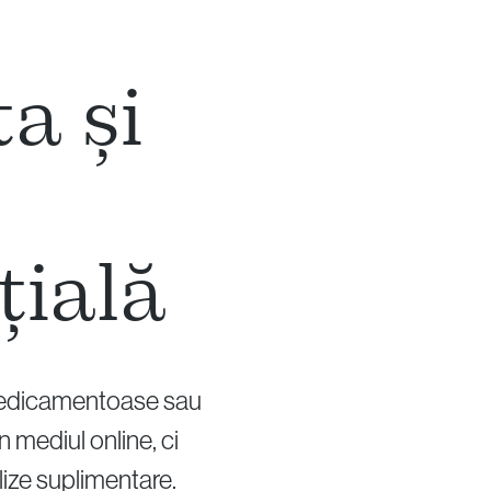
ta și
țială
ni medicamentoase sau
 mediul online, ci
lize suplimentare.