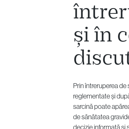
între
și în 
discu
Prin întreruperea de s
reglementate și după
sarcină poate apărea 
de sănătatea gravidei
decizie informată și 