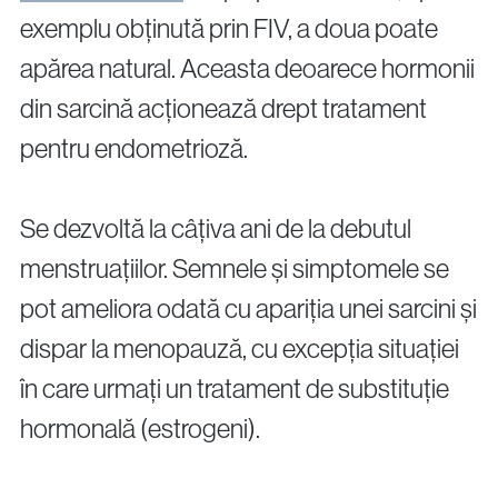
info@genesisathens.ro
exemplu obținută prin FIV, a doua poate
apărea natural. Aceasta deoarece hormonii
din sarcină acționează drept tratament
pentru endometrioză.
Politica de confidențialitate
Politica cookie
Se dezvoltă la câțiva ani de la debutul
menstruațiilor. Semnele și simptomele se
pot ameliora odată cu apariția unei sarcini și
dispar la menopauză, cu excepția situației
în care urmați un tratament de substituție
hormonală (estrogeni).