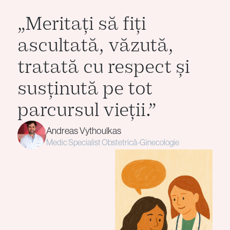
„Meritați să fiți
ascultată, văzută,
tratată cu respect și
susținută pe tot
parcursul vieții.”
Andreas Vythoulkas
Medic Specialist Obstetrică-Ginecologie