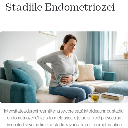
Stadiile Endometriozei
Intensitatea durerii resimțite nu se corelează întotdeauna cu stadiul
endometriozei. Chiar și formele ușoare (stadiul 1) pot provoca un
disconfort sever, în timp ce stadiile avansate pot fi asimptomatice.