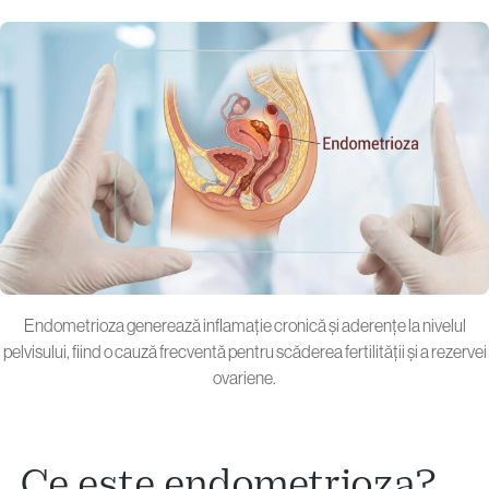
Endometrioza generează inflamație cronică și aderențe la nivelul
pelvisului, fiind o cauză frecventă pentru scăderea fertilității și a rezervei
ovariene.
Ce este endometrioza?