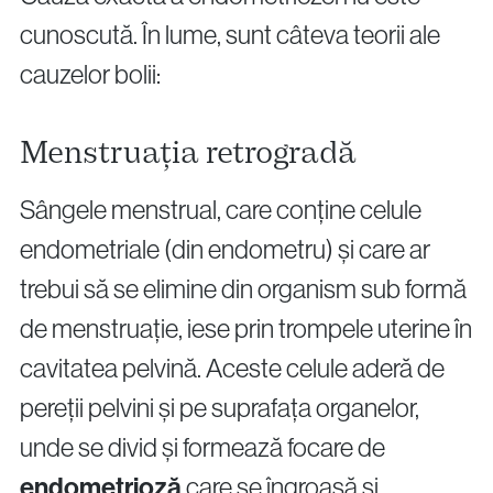
cunoscută. În lume, sunt câteva teorii ale
cauzelor bolii:
Menstruația retrogradă
Sângele menstrual, care conține celule
endometriale (din endometru) și care ar
trebui să se elimine din organism sub formă
de menstruație, iese prin trompele uterine în
cavitatea pelvină. Aceste celule aderă de
pereții pelvini și pe suprafața organelor,
unde se divid și formează focare de
endometrioză
care se îngroașă și