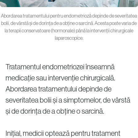
Abordarea tratamentului pentru endometrioză depinde de severitatea
bolii, de vârstă și de dorința de a obține o sarcină. Acesta poate varia de
la terapii conservatoare (hormonale) până la intervenții chirurgicale
laparoscopice.
Tratamentul endometriozei înseamnă
medicație sau intervenție chirurgicală.
Abordarea tratamentului depinde de
severitatea bolii și a simptomelor, de vârstă
și de dorința de a obține o sarcină.
Inițial, medicii optează pentru tratament