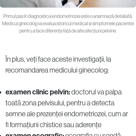
Primul pas în diagnosticul endometriozei este o anamneză detaliată.
Medicul ginecolog va evalua istoricul medical și simptomele pacientei
pentru a face diferența față de alte afecțiuni pelvine.
În plus, veți face aceste investigații, la
recomandarea medicului ginecolog:
examen clinic pelvin:
doctorul va palpa
toată zona pelvisului, pentru a detecta
semne ale prezenței endometriozei, cum ar
fi formațiuni chistice sau aderențe
examen ecografic:
ecografia cu sondă