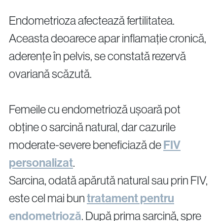
Proceduri Chirurgicale de Fertilitate
Endometrioza afectează fertilitatea.
Aceasta deoarece apar inflamație cronică,
Laparoscopie
aderențe în pelvis, se constată rezervă
Îndepărtarea Fibromului Uterin
Îndepărtarea Chisturilor Ovariene
ovariană scăzută.
Repermeabilizarea Trompelor Uterine
Tratamentul Endometriozei
Femeile cu endometrioză ușoară pot
obține o sarcină natural, dar cazurile
Întrebări?
moderate-severe beneficiază de
FIV
Sună-ne
personalizat
.
Sarcina, odată apărută natural sau prin FIV,
+40 219 676
+40 729 940 799
Call Center:
sau
Luni – Vineri: 09:00 – 17:00
este cel mai bun
tratament pentru
Email:
endometrioză
. După prima sarcină, spre