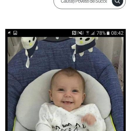
Proceduri Chirurgicale de Fertilitate
Laparoscopie
Îndepărtarea Fibromului Uterin
Îndepărtarea Chisturilor Ovariene
Repermeabilizarea Trompelor Uterine
Tratamentul Endometriozei
Întrebări?
Sună-ne
+40 219 676
+40 729 940 799
Call Center:
sau
Luni – Vineri: 09:00 – 17:00
Email: