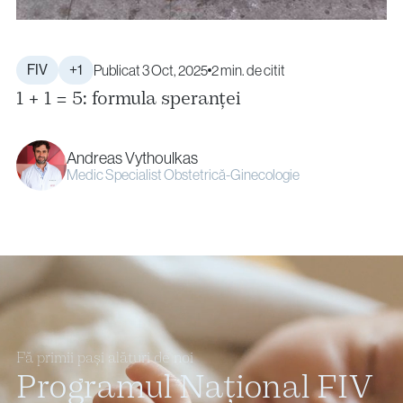
FIV
+1
Publicat 3 Oct, 2025
2 min. de citit
1 + 1 = 5: formula speranței
Andreas Vythoulkas
Medic Specialist Obstetrică-Ginecologie
Fă primii pași alături de noi
Programul Național FIV