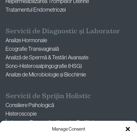
Repermeabilizarea Trompelor Uterine
Tratamentul Endometriozei
Servicii de Diagnostic și Laborator
Analize Hormonale
Ecografie Transvaginală
Analiză de Spermă & Testări Avansate
Sono-Histerosalpingografie (HSG)
Analize de Microbiologie și Biochimie
Servicii de Sprijin Holistic
Consiliere Psihologică
Histeroscopie
Îndrumare Personalizată pentru Fertilitate
Manage Consent
Consultație pentru a Doua Opinie Medicală