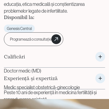
educația, etica medicală și conștientizarea
problemelor legate de infertilitate.
Disponibil la:
Genesis Central
Programează o consultație
Calificări
Doctor medic (MD)
Experiență și expertiză
Medic specialist obstetrică-ginecologie
Peste 10 ani de experiență în medicina fertilității și
reproducerea asistată
Formare avansată în medicină reproductivă –