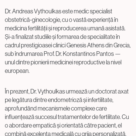
Dr. Andreas Vythoulkas este medic specialist
Proceduri Chirurgicale de Fertilitate
obstetrică-ginecologie, cu o vastă experiență în
Laparoscopie
medicina fertilității și reproducerea umană asistată.
Îndepărtarea Fibromului Uterin
Și-a finalizat studiile și formarea de specialitate în
Îndepărtarea Chisturilor Ovariene
cadrul prestigioasei clinici Genesis Athens din Grecia,
Repermeabilizarea Trompelor Uterine
sub îndrumarea Prof. Dr. Konstantinos Pantos —
Tratamentul Endometriozei
unul dintre pionierii medicinei reproductive la nivel
european.
Întrebări?
În prezent, Dr. Vythoulkas urmează un doctorat axat
Sună-ne
pe legătura dintre endometrioză și infertilitate,
aprofundând mecanismele complexe care
+40 219 676
+40 729 940 799
Call Center:
sau
influențează succesul tratamentelor de fertilitate. Cu
Luni – Vineri: 09:00 – 17:00
o abordare empatică și orientată către pacient, el
Email:
combină excelența medicală cu grija personalizată,