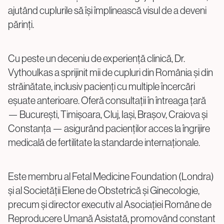
info@genesisathens.ro
ajutând cuplurile să își împlinească visul de a deveni
părinți.
Cu peste un deceniu de experiență clinică, Dr.
Vythoulkas a sprijinit mii de cupluri din România și din
străinătate, inclusiv pacienți cu multiple încercări
Politica de confidențialitate
Politica cookie
eșuate anterioare. Oferă consultații în întreaga țară
— București, Timișoara, Cluj, Iași, Brașov, Craiova și
Constanța — asigurând pacienților acces la îngrijire
medicală de fertilitate la standarde internaționale.
Este membru al Fetal Medicine Foundation (Londra)
și al Societății Elene de Obstetrică și Ginecologie,
precum și director executiv al Asociației Române de
Reproducere Umană Asistată, promovând constant