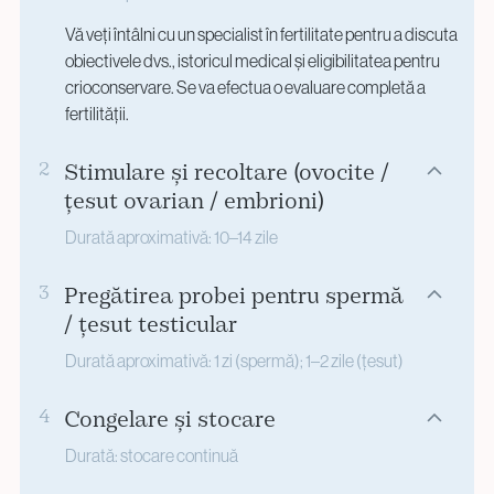
Vă veți întâlni cu un specialist în fertilitate pentru a discuta
obiectivele dvs., istoricul medical și eligibilitatea pentru
crioconservare. Se va efectua o evaluare completă a
fertilității.
2
Stimulare și recoltare (ovocite /
țesut ovarian / embrioni)
Durată aproximativă: 10–14 zile
Dacă urmează să congelați ovocite sau embrioni, veți
3
Pregătirea probei pentru spermă
trece printr-un tratament de stimulare hormonală, când
/ țesut testicular
starea de sănătate o permite, urmat de recoltarea
ovocitelor. Pentru crioconservarea embrionilor, ovocitele
Durată aproximativă: 1 zi (spermă); 1–2 zile (țesut)
sunt fertilizate în laboratorul nostru cu spermă provenită
Pentru conservarea spermei, se recoltează și se
de la partener sau donator. În cazul țesutului ovarian, este
4
Congelare și stocare
procesează o probă seminală. În situațiile în care există o
necesară o procedură chirurgicală pentru prelevarea unei
patologie masculină severă (de exemplu, obstrucția
Durată: stocare continuă
porțiuni din ovar, realizată de obicei sub anestezie.
canalelor seminale sau azoospermia), materialul seminal