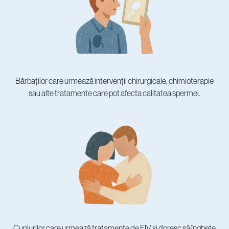
Bărbaților care urmează intervenții chirurgicale, chimioterapie
sau alte tratamente care pot afecta calitatea spermei.
Cuplurilor care urmează tratamente de FIV și doresc să înghețe