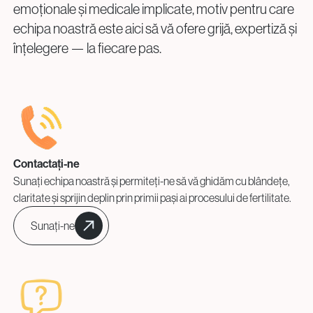
emoționale și medicale implicate, motiv pentru care
echipa noastră este aici să vă ofere grijă, expertiză și
înțelegere — la fiecare pas.
Contactați-ne
Sunați echipa noastră și permiteți-ne să vă ghidăm cu blândețe,
claritate și sprijin deplin prin primii pași ai procesului de fertilitate.
Sunați-ne