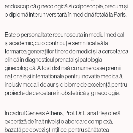
info@genesisathens.ro
endoscopică ginecologică și colposcopie, precum și
o diplomă interuniversitară în medicină fetală la Paris.
Este o personalitate recunoscută în mediul medical
și academic, cu o contribuție semnificativă la
formarea generațiilor tinere de medici și la cercetarea
Politica de confidențialitate
Politica cookie
clinică în diagnosticul prenatal și patologia
ginecologică. A fost distinsă cu numeroase premii
naționale și internaționale pentru inovație medicală,
inclusiv medalii de aur și diplome de excelență pentru
proiecte de cercetare în obstetrică și ginecologie.
În cadrul Genesis Athens, Prof. Dr. Liana Pleș oferă
expertiză de înalt nivel și o abordare complexă,
bazată pe dovezi științifice, pentru sănătatea