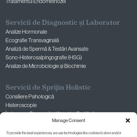
Tratamentul Endometriozei
Servicii de Diagnostic și Laborator
Analize Hormonale
Ecografie Transvaginală
Analiză de Spermă & Testări Avansate
Sono-Histerosalpingografie (HSG)
Analize de Microbiologie și Biochimie
Servicii de Sprijin Holistic
Consiliere Psihologică
Histeroscopie
Îndrumare Personalizată pentru Fertilitate
Manage Consent
Consultație pentru a Doua Opinie Medicală
Îndrumare Nutrițională și de Stil de Viață
To provide the best experiences, we use technologies like cookies to store and/or