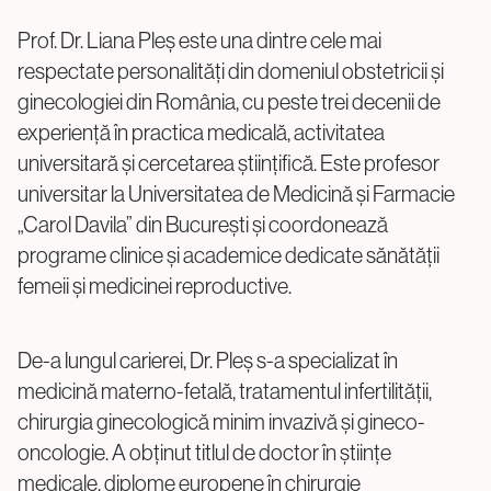
Prof. Dr. Liana Pleș este una dintre cele mai
Proceduri Chirurgicale de Fertilitate
respectate personalități din domeniul obstetricii și
Laparoscopie
ginecologiei din România, cu peste trei decenii de
Îndepărtarea Fibromului Uterin
experiență în practica medicală, activitatea
Îndepărtarea Chisturilor Ovariene
universitară și cercetarea științifică. Este profesor
Repermeabilizarea Trompelor Uterine
universitar la Universitatea de Medicină și Farmacie
Tratamentul Endometriozei
„Carol Davila” din București și coordonează
programe clinice și academice dedicate sănătății
femeii și medicinei reproductive.
Întrebări?
Sună-ne
De-a lungul carierei, Dr. Pleș s-a specializat în
medicină materno-fetală, tratamentul infertilității,
+40 219 676
+40 729 940 799
Call Center:
sau
chirurgia ginecologică minim invazivă și gineco-
Luni – Vineri: 09:00 – 17:00
oncologie. A obținut titlul de doctor în științe
Email:
medicale, diplome europene în chirurgie